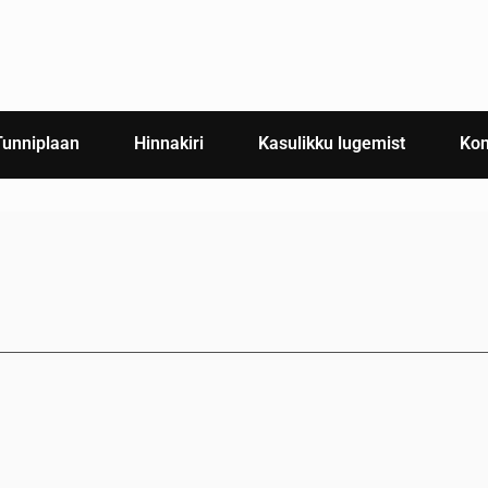
Tunniplaan
Hinnakiri
Kasulikku lugemist
Kon