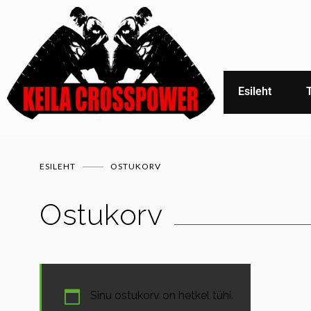
Esileht
ESILEHT
OSTUKORV
Ostukorv
Sinu ostukorv on hetkel tühi.