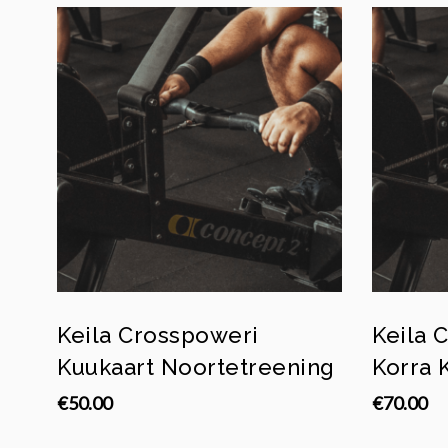
Keila Crosspoweri
Keila 
Kuukaart Noortetreening
Korra 
€
50.00
€
70.00