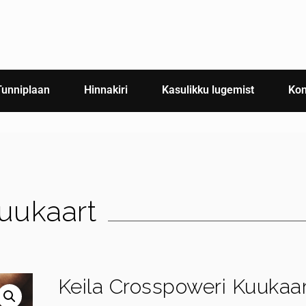
Tunniplaan
Hinnakiri
Kasulikku lugemist
Kon
uukaart
Keila Crosspoweri Kuukaa