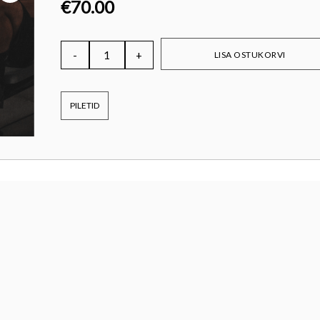
€
70.00
LISA OSTUKORVI
PILETID